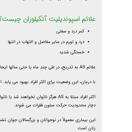
علائم اسپوندیلیت آنکیلوزان چیست؟
کمر درد و سفتی
درد و تورم در سایر مفاصل و التهاب در انتها
خستگی شدید
علائم AS به تدریج، در طی چند ماه یا حتی سالها ایجاد می شود. آنها ممکن است دوره‌های شعله‌ور شدن (بدتر شدن علائم) و بهبودی (کم یا بدون علائم) را پشت سر بگذارند.
با درمان، این وضعیت برای اکثر افراد بهبود می یابد. 
اکثر افراد مبتلا به AS هرگز ناتوان 
دچار محدودیت حرکت ستون فقرات می شوند.
زنان است