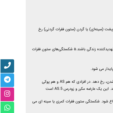
ت (سینه‌ای) یا گردن (ستون فقرات گردنی) رخ
شکستگی‌های کمر و قفسه سینه شایع‌تر هستند، در حالی که شکستگی‌های گردن رحم نادرتر هستند و می‌توانند بسیار خطرناک و تهدیدکننده زندگی باشند.۵ شکستگی‌های ستون فقرات
شکستگی ستون فقرات در AS می تواند در اثر یک آسیب تروماتیک، مانند زمین خوردن، یا با فعالیت جزئی، مانند رسیدن یا خم شدن، رخ دهد. در افرادی که هم AS و هم پوکی
ک عارضه مکرر و زودرس AS.5 است
خاع شود. شکستگی ستون فقرات کمری یا سینه ای می