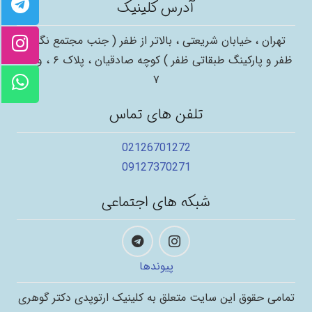
آدرس کلینیک
تهران ، خیابان شریعتی ، بالاتر از ظفر ( جنب مجتمع نگین
ظفر و پارکینگ طبقاتی ظفر ) کوچه صادقیان ، پلاک ۶ ، واحد
۷
تلفن های تماس
02126701272
09127370271
شبکه های اجتماعی
پیوندها
تمامی حقوق این سایت متعلق به کلینیک ارتوپدی دکتر گوهری