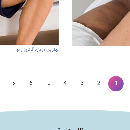
بهترین درمان آرتروز زانو
6
…
4
3
2
1