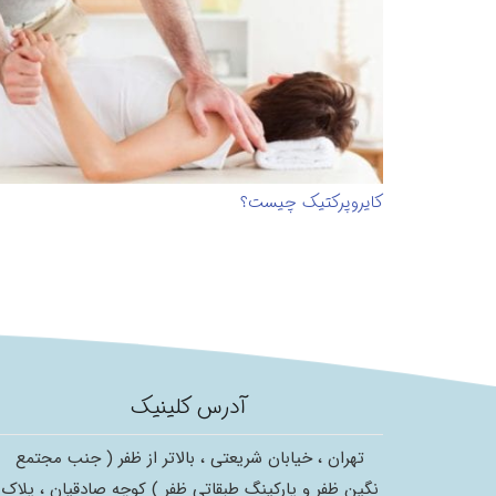
کایروپرکتیک چیست؟
آدرس کلینیک
تهران ، خیابان شریعتی ، بالاتر از ظفر ( جنب مجتمع
نگین ظفر و پارکینگ طبقاتی ظفر ) کوچه صادقیان ، پلاک